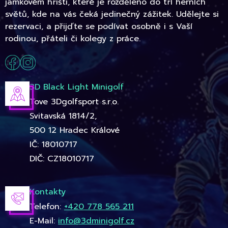
jamkovém hřišti, které je rozděleno do tří herních
světů, kde na vás čeká jedinečný zážitek. Udělejte si
rezervaci, a přijďte se podívat osobně i s Vaší
rodinou, přáteli či kolegy z práce.
3D Black Light Minigolf
Tove 3Dgolfsport s.r.o.
Svitavská 1814/2,
500 12 Hradec Králové
IČ: 18010717
DIČ: CZ18010717
Kontakty
Telefon:
+420 778 565 211
E-Mail:
info@3dminigolf.cz