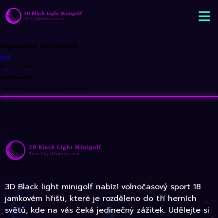
Objednávka 202400009
edit
By
•
8. 9. 2024
comments
comments for this post are closed
3D Black light minigolf nabízí volnočasový sport 18
jamkovém hřišti, které je rozděleno do tří herních
světů, kde na vás čeká jedinečný zážitek. Udělejte si