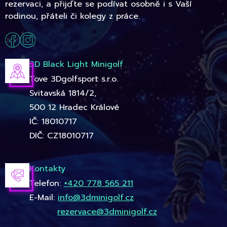
rezervaci, a přijďte se podívat osobně i s Vaší
rodinou, přáteli či kolegy z práce.
3D Black Light Minigolf
Tove 3Dgolfsport s.r.o.
Svitavská 1814/2,
500 12 Hradec Králové
IČ: 18010717
DIČ: CZ18010717
Kontakty
Telefon:
+420 778 565 211
E-Mail:
info@3dminigolf.cz
rezervace@3dminigolf.cz