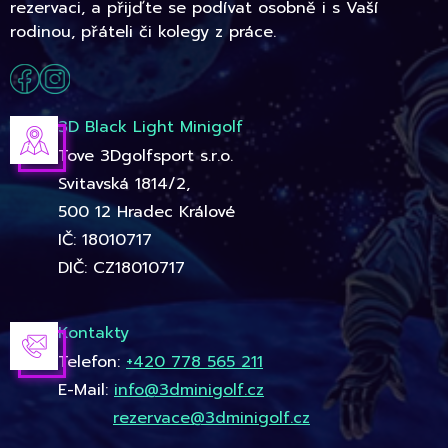
rezervaci, a přijďte se podívat osobně i s Vaší
rodinou, přáteli či kolegy z práce.
3D Black Light Minigolf
Tove 3Dgolfsport s.r.o.
Svitavská 1814/2,
500 12 Hradec Králové
IČ: 18010717
DIČ: CZ18010717
Kontakty
Telefon:
+420 778 565 211
E-Mail:
info@3dminigolf.cz
rezervace@3dminigolf.cz