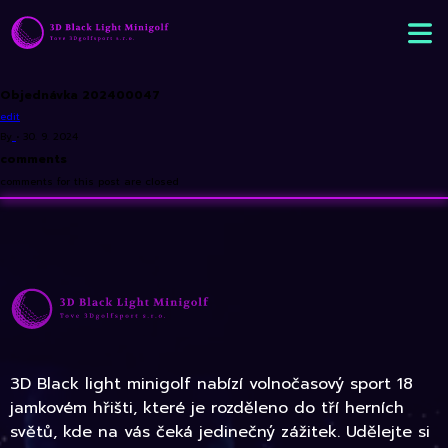
Objednávka 202400047
edit
By
•
30. 9. 2024
comments
comments for this post are closed
3D Black light minigolf nabízí volnočasový sport 18
jamkovém hřišti, které je rozděleno do tří herních
světů, kde na vás čeká jedinečný zážitek. Udělejte si