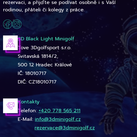
rezervaci, a přijďte se podívat osobně i s Vaší
rodinou, přáteli či kolegy z práce.
3D Black Light Minigolf
Tove 3Dgolfsport s.r.o.
Svitavská 1814/2,
500 12 Hradec Králové
IČ: 18010717
DIČ: CZ18010717
Kontakty
Telefon:
+420 778 565 211
E-Mail:
info@3dminigolf.cz
rezervace@3dminigolf.cz