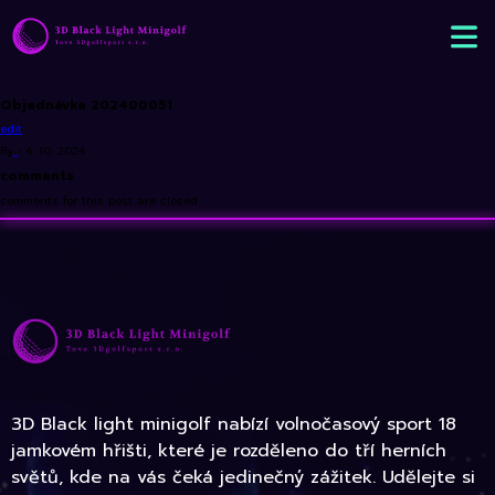
Objednávka 202400051
edit
By
•
4. 10. 2024
comments
comments for this post are closed
3D Black light minigolf nabízí volnočasový sport 18
jamkovém hřišti, které je rozděleno do tří herních
světů, kde na vás čeká jedinečný zážitek. Udělejte si