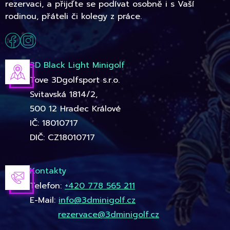
rezervaci, a přijďte se podívat osobně i s Vaší
rodinou, přáteli či kolegy z práce.
3D Black Light Minigolf
Tove 3Dgolfsport s.r.o.
Svitavská 1814/2,
500 12 Hradec Králové
IČ: 18010717
DIČ: CZ18010717
Kontakty
Telefon:
+420 778 565 211
E-Mail:
info@3dminigolf.cz
rezervace@3dminigolf.cz