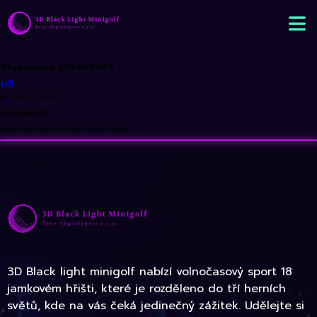
Objednávka 202400063
edit
By
•
18. 10. 2024
comments
comments for this post are closed
3D Black light minigolf nabízí volnočasový sport 18
jamkovém hřišti, které je rozděleno do tří herních
světů, kde na vás čeká jedinečný zážitek. Udělejte si