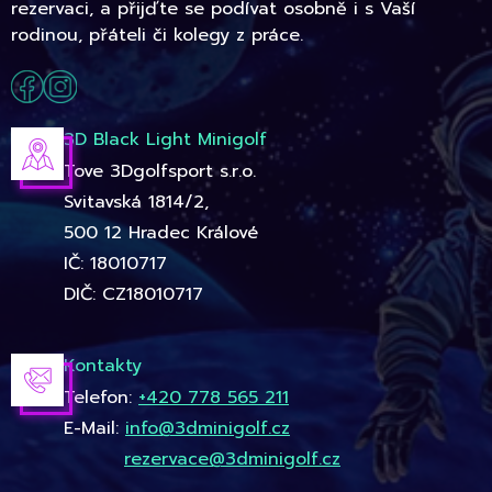
rezervaci, a přijďte se podívat osobně i s Vaší
rodinou, přáteli či kolegy z práce.
3D Black Light Minigolf
Tove 3Dgolfsport s.r.o.
Svitavská 1814/2,
500 12 Hradec Králové
IČ: 18010717
DIČ: CZ18010717
Kontakty
Telefon:
+420 778 565 211
E-Mail:
info@3dminigolf.cz
rezervace@3dminigolf.cz