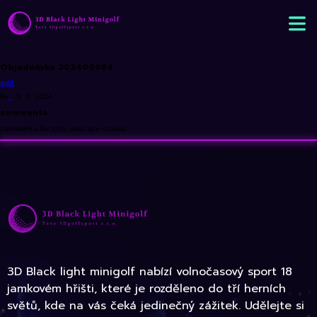
Objednávka 202400084
edit
By
•
8. 11. 2024
comments
comments for this post are closed
3D Black light minigolf nabízí volnočasový sport 18
jamkovém hřišti, které je rozděleno do tří herních
světů, kde na vás čeká jedinečný zážitek. Udělejte si