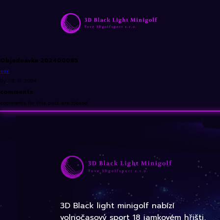
Objednávka 202400085
edit
By
•
8. 11. 2024
comments
comments for this post are closed
3D Black light minigolf nabízí
volnočasový sport 18 jamkovém hřišti,