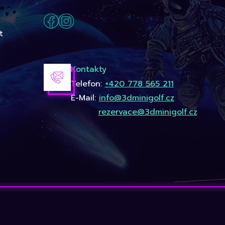
t
Kontakty
Telefon:
+420 778 565 211
E-Mail:
info@3dminigolf.cz
rezervace@3dminigolf.cz