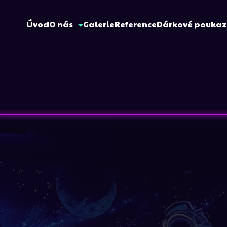
Úvod
O nás
Galerie
Reference
Dárkové pouka