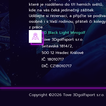
které je rozděleno do tří herních světů,
kde na vás čeká jedinečný zážitek.
Udělejte si rezervaci, a přijďte se podíva
osobně i s Vaší rodinou, přáteli či kolegy
z práce.
3D Black Light Minigolf
Tove 3Dgolfsport s.r.o.
Svitavská 1814/2,
500 12 Hradec Králové
IČ: 18010717
DIČ: CZ18010717
Copyright ©2026 Tove 3Dgolfsport s.r.o.