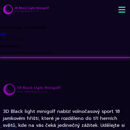
Objednávka 202400090
edit
By
•
11. 11. 2024
comments
comments for this post are closed
3D Black light minigolf nabízí volnočasový sport 18
jamkovém hřišti, které je rozděleno do tří herních
světů, kde na vás čeká jedinečný zážitek. Udělejte si