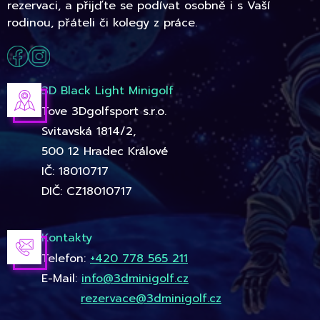
rezervaci, a přijďte se podívat osobně i s Vaší
rodinou, přáteli či kolegy z práce.
3D Black Light Minigolf
Tove 3Dgolfsport s.r.o.
Svitavská 1814/2,
500 12 Hradec Králové
IČ: 18010717
DIČ: CZ18010717
Kontakty
Telefon:
+420 778 565 211
E-Mail:
info@3dminigolf.cz
rezervace@3dminigolf.cz