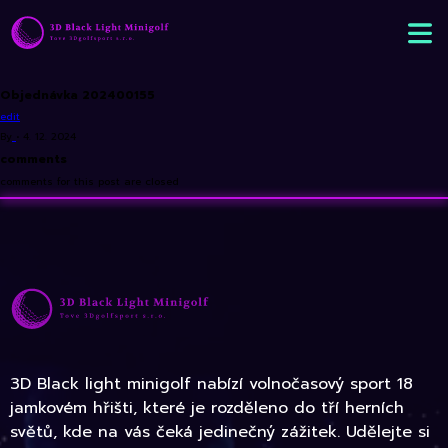
Objednávka 202400155
edit
By
•
4. 12. 2024
comments
comments for this post are closed
3D Black light minigolf nabízí volnočasový sport 18
jamkovém hřišti, které je rozděleno do tří herních
světů, kde na vás čeká jedinečný zážitek. Udělejte si