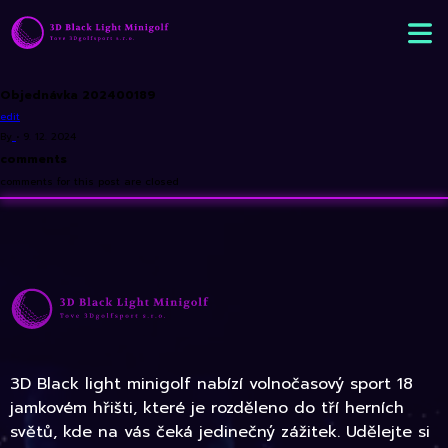
Objednávka 202400189
edit
By
•
9. 12. 2024
comments
comments for this post are closed
3D Black light minigolf nabízí volnočasový sport 18
jamkovém hřišti, které je rozděleno do tří herních
světů, kde na vás čeká jedinečný zážitek. Udělejte si