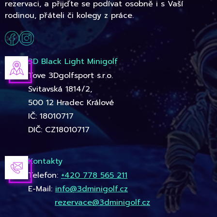
rezervaci, a přijďte se podívat osobně i s Vaší
rodinou, přáteli či kolegy z práce.
3D Black Light Minigolf
Tove 3Dgolfsport s.r.o.
Svitavská 1814/2,
500 12 Hradec Králové
IČ: 18010717
DIČ: CZ18010717
Kontakty
Telefon:
+420 778 565 211
E-Mail:
info@3dminigolf.cz
rezervace@3dminigolf.cz