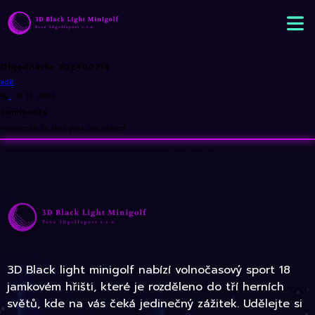
Objednávka 202400214
edit
By
•
11. 12. 2024
comments
comments for this post are closed
3D Black light minigolf nabízí volnočasový sport 18
jamkovém hřišti, které je rozděleno do tří herních
světů, kde na vás čeká jedinečný zážitek. Udělejte si