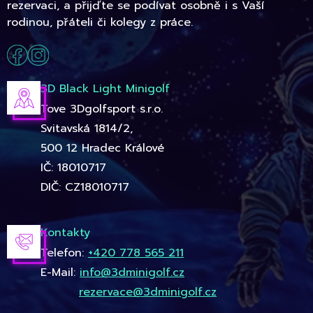
rezervaci, a přijďte se podívat osobně i s Vaší
rodinou, přáteli či kolegy z práce.
3D Black Light Minigolf
Tove 3Dgolfsport s.r.o.
Svitavská 1814/2,
500 12 Hradec Králové
IČ: 18010717
DIČ: CZ18010717
Kontakty
Telefon:
+420 778 565 211
E-Mail:
info@3dminigolf.cz
rezervace@3dminigolf.cz