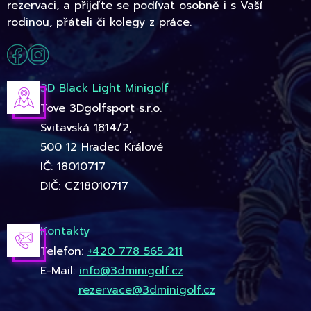
rezervaci, a přijďte se podívat osobně i s Vaší
rodinou, přáteli či kolegy z práce.
3D Black Light Minigolf
Tove 3Dgolfsport s.r.o.
Svitavská 1814/2,
500 12 Hradec Králové
IČ: 18010717
DIČ: CZ18010717
Kontakty
Telefon:
+420 778 565 211
E-Mail:
info@3dminigolf.cz
rezervace@3dminigolf.cz