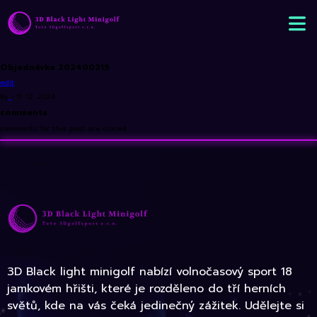
Objednávka 202400215
edit
By
•
11. 12. 2024
comments
comments for this post are closed
3D Black light minigolf nabízí volnočasový sport 18
jamkovém hřišti, které je rozděleno do tří herních
světů, kde na vás čeká jedinečný zážitek. Udělejte si