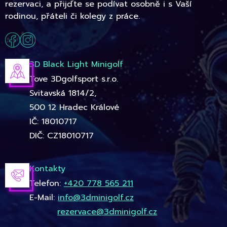
rezervaci, a přijďte se podívat osobně i s Vaší
rodinou, přáteli či kolegy z práce.
3D Black Light Minigolf
Tove 3Dgolfsport s.r.o.
Svitavská 1814/2,
500 12 Hradec Králové
IČ: 18010717
DIČ: CZ18010717
Kontakty
Telefon:
+420 778 565 211
E-Mail:
info@3dminigolf.cz
rezervace@3dminigolf.cz