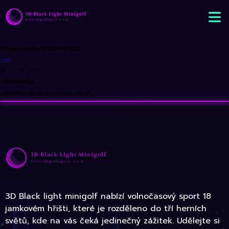
Objednávka 202400223
edit
By
•
11. 12. 2024
comments
comments for this post are closed
3D Black light minigolf nabízí volnočasový sport 18
jamkovém hřišti, které je rozděleno do tří herních
světů, kde na vás čeká jedinečný zážitek. Udělejte si