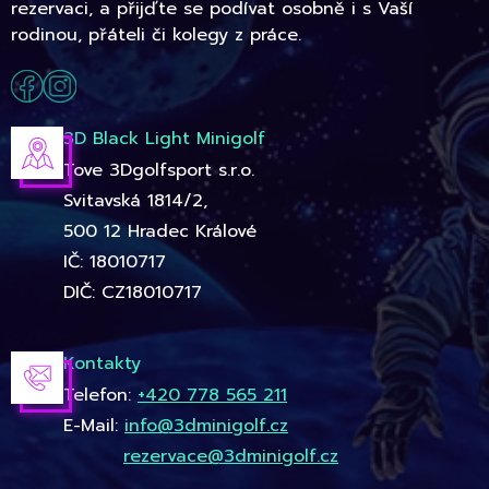
rezervaci, a přijďte se podívat osobně i s Vaší
rodinou, přáteli či kolegy z práce.
3D Black Light Minigolf
Tove 3Dgolfsport s.r.o.
Svitavská 1814/2,
500 12 Hradec Králové
IČ: 18010717
DIČ: CZ18010717
Kontakty
Telefon:
+420 778 565 211
E-Mail:
info@3dminigolf.cz
rezervace@3dminigolf.cz