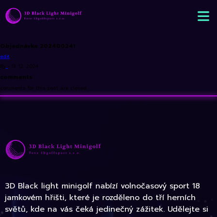
Objednávka 202400241
edit
By
•
13. 12. 2024
comments
comments for this post are closed
3D Black light minigolf nabízí volnočasový sport 18
jamkovém hřišti, které je rozděleno do tří herních
světů, kde na vás čeká jedinečný zážitek. Udělejte si