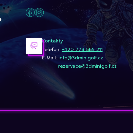
t
Kontakty
Telefon:
+420 778 565 211
E-Mail:
info@3dminigolf.cz
rezervace@3dminigolf.cz