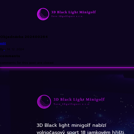
Objednávka 202400264
edit
By
•
14. 12. 2024
comments
comments for this post are closed
3D Black light minigolf nabízí
volnočasový sport 18 jamkovém hřišti,