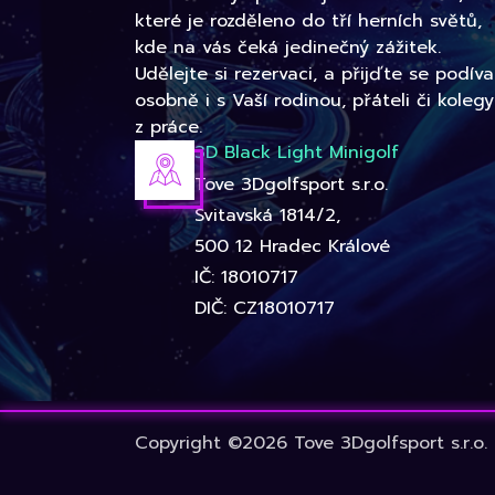
které je rozděleno do tří herních světů,
kde na vás čeká jedinečný zážitek.
Udělejte si rezervaci, a přijďte se podíva
osobně i s Vaší rodinou, přáteli či kolegy
z práce.
3D Black Light Minigolf
Tove 3Dgolfsport s.r.o.
Svitavská 1814/2,
500 12 Hradec Králové
IČ: 18010717
DIČ: CZ18010717
Copyright ©2026 Tove 3Dgolfsport s.r.o.