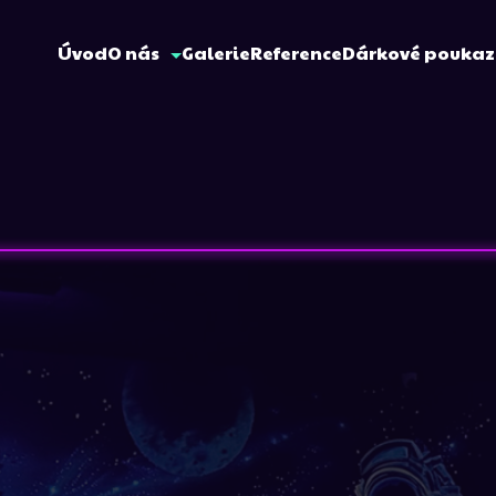
Úvod
O nás
Galerie
Reference
Dárkové pouka