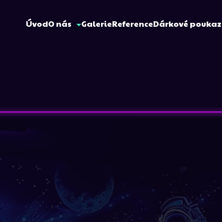
Úvod
O nás
Galerie
Reference
Dárkové pouka