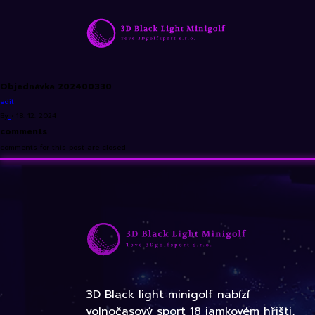
Objednávka 202400330
edit
By
•
18. 12. 2024
comments
comments for this post are closed
3D Black light minigolf nabízí
volnočasový sport 18 jamkovém hřišti,