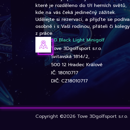
které je rozděleno do tří herních světů,
kde na vás čeká jedinečný zážitek.
Udělejte si rezervaci, a přijďte se podíva
osobně i s Vaší rodinou, přáteli či kolegy
z práce.
3D Black Light Minigolf
Tove 3Dgolfsport s.r.o.
Svitavská 1814/2,
500 12 Hradec Králové
IČ: 18010717
DIČ: CZ18010717
Copyright ©2026 Tove 3Dgolfsport s.r.o.