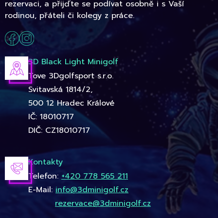
rezervaci, a přijďte se podívat osobně i s Vaší
rodinou, přáteli či kolegy z práce.
3D Black Light Minigolf
Tove 3Dgolfsport s.r.o.
Svitavská 1814/2,
500 12 Hradec Králové
IČ: 18010717
DIČ: CZ18010717
Kontakty
Telefon:
+420 778 565 211
E-Mail:
info@3dminigolf.cz
rezervace@3dminigolf.cz