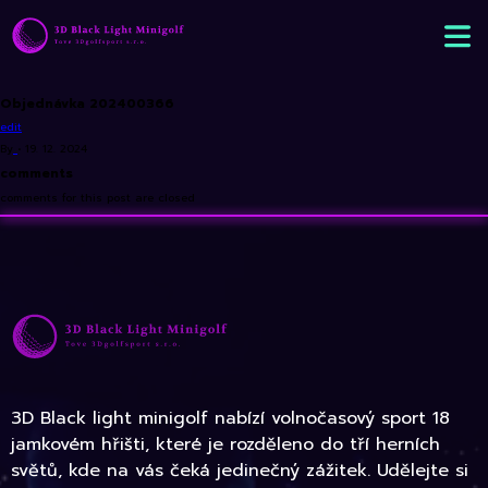
Objednávka 202400366
edit
By
•
19. 12. 2024
comments
comments for this post are closed
3D Black light minigolf nabízí volnočasový sport 18
jamkovém hřišti, které je rozděleno do tří herních
světů, kde na vás čeká jedinečný zážitek. Udělejte si