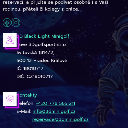
rezervaci, a přijďte se podívat osobně i s Vaší
rodinou, přáteli či kolegy z práce.
3D Black Light Minigolf
Tove 3Dgolfsport s.r.o.
Svitavská 1814/2,
500 12 Hradec Králové
IČ: 18010717
DIČ: CZ18010717
Kontakty
Telefon:
+420 778 565 211
E-Mail:
info@3dminigolf.cz
rezervace@3dminigolf.cz