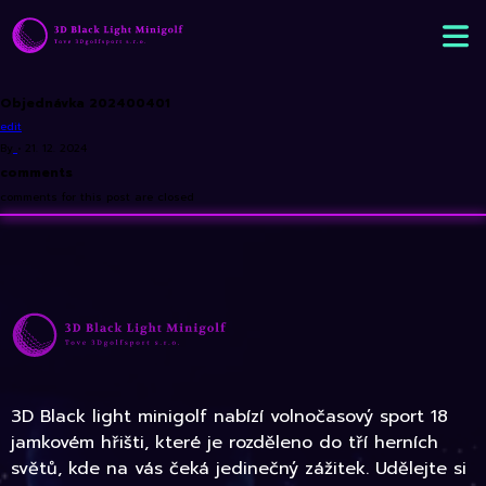
Objednávka 202400401
edit
By
•
21. 12. 2024
comments
comments for this post are closed
3D Black light minigolf nabízí volnočasový sport 18
jamkovém hřišti, které je rozděleno do tří herních
světů, kde na vás čeká jedinečný zážitek. Udělejte si