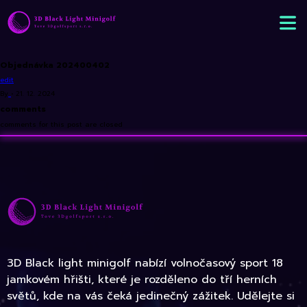
Objednávka 202400402
edit
By
•
21. 12. 2024
comments
comments for this post are closed
3D Black light minigolf nabízí volnočasový sport 18
jamkovém hřišti, které je rozděleno do tří herních
světů, kde na vás čeká jedinečný zážitek. Udělejte si