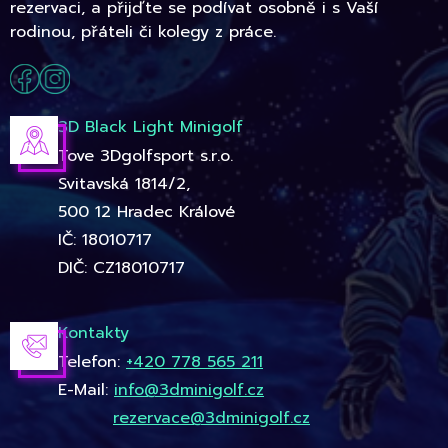
rezervaci, a přijďte se podívat osobně i s Vaší
rodinou, přáteli či kolegy z práce.
3D Black Light Minigolf
Tove 3Dgolfsport s.r.o.
Svitavská 1814/2,
500 12 Hradec Králové
IČ: 18010717
DIČ: CZ18010717
Kontakty
Telefon:
+420 778 565 211
E-Mail:
info@3dminigolf.cz
rezervace@3dminigolf.cz