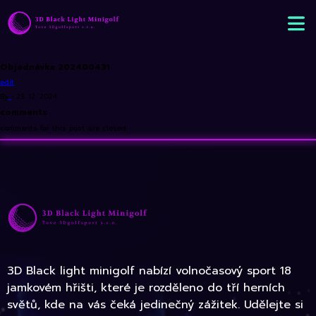
Objednávka 202400431
edit
By
•
23. 12. 2024
comments
comments for this post are closed
3D Black light minigolf nabízí volnočasový sport 18
jamkovém hřišti, které je rozděleno do tří herních
světů, kde na vás čeká jedinečný zážitek. Udělejte si