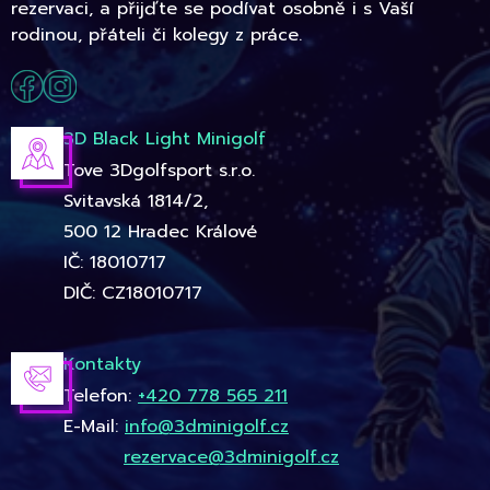
rezervaci, a přijďte se podívat osobně i s Vaší
rodinou, přáteli či kolegy z práce.
3D Black Light Minigolf
Tove 3Dgolfsport s.r.o.
Svitavská 1814/2,
500 12 Hradec Králové
IČ: 18010717
DIČ: CZ18010717
Kontakty
Telefon:
+420 778 565 211
E-Mail:
info@3dminigolf.cz
rezervace@3dminigolf.cz