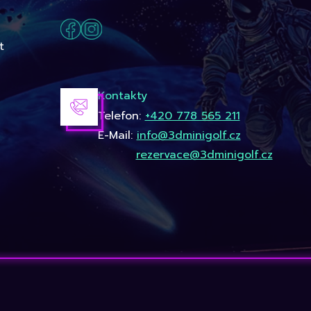
t
Kontakty
Telefon:
+420 778 565 211
E-Mail:
info@3dminigolf.cz
rezervace@3dminigolf.cz