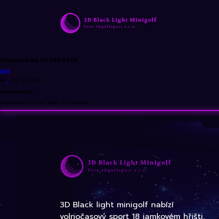
Objednávka 202400478
edit
By
•
29. 12. 2024
comments
comments for this post are closed
3D Black light minigolf nabízí
volnočasový sport 18 jamkovém hřišti,