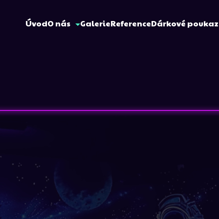
Úvod
O nás
Galerie
Reference
Dárkové pouka