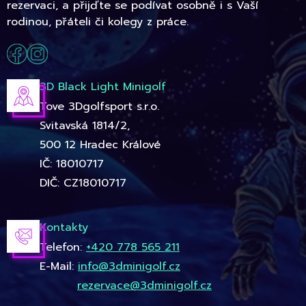
rezervaci, a přijďte se podívat osobně i s Vaší
rodinou, přáteli či kolegy z práce.
3D Black Light Minigolf
Tove 3Dgolfsport s.r.o.
Svitavská 1814/2,
500 12 Hradec Králové
IČ: 18010717
DIČ: CZ18010717
Kontakty
Telefon:
+420 778 565 211
E-Mail:
info@3dminigolf.cz
rezervace@3dminigolf.cz