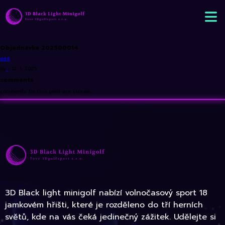
Objednávka 202500014
edit
By
•
12. 1. 2025
comments
comments for this post are closed
3D Black light minigolf nabízí volnočasový sport 18
jamkovém hřišti, které je rozděleno do tří herních
světů, kde na vás čeká jedinečný zážitek. Udělejte si