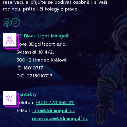
rezervaci, a přijďte se podívat osobně i s Vaší
rodinou, přáteli či kolegy z práce.
3D Black Light Minigolf
Tove 3Dgolfsport s.r.o.
Svitavská 1814/2,
500 12 Hradec Králové
IČ: 18010717
DIČ: CZ18010717
Kontakty
Telefon:
+420 778 565 211
E-Mail:
info@3dminigolf.cz
rezervace@3dminigolf.cz