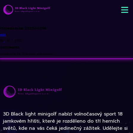
Objednávka 202500016
edit
By
•
14. 1. 2025
comments
comments for this post are closed
3D Black light minigolf nabízí volnočasový sport 18
jamkovém hřišti, které je rozděleno do tří herních
světů, kde na vás čeká jedinečný zážitek. Udělejte si