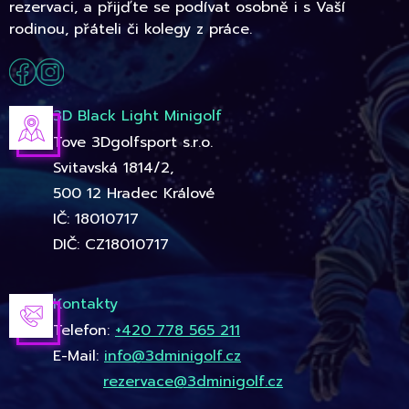
rezervaci, a přijďte se podívat osobně i s Vaší
rodinou, přáteli či kolegy z práce.
3D Black Light Minigolf
Tove 3Dgolfsport s.r.o.
Svitavská 1814/2,
500 12 Hradec Králové
IČ: 18010717
DIČ: CZ18010717
Kontakty
Telefon:
+420 778 565 211
E-Mail:
info@3dminigolf.cz
rezervace@3dminigolf.cz