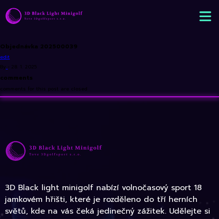
Objednávka 202500039
edit
By
•
28. 1. 2025
comments
comments for this post are closed
3D Black light minigolf nabízí volnočasový sport 18
jamkovém hřišti, které je rozděleno do tří herních
světů, kde na vás čeká jedinečný zážitek. Udělejte si