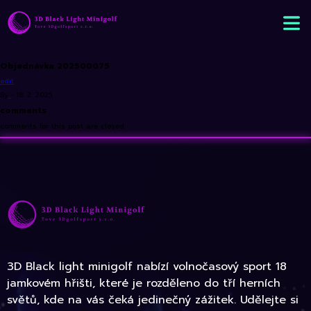
Objednávka 202500075
edit
By
•
18. 2. 2025
comments
comments for this post are closed
3D Black light minigolf nabízí volnočasový sport 18
jamkovém hřišti, které je rozděleno do tří herních
světů, kde na vás čeká jedinečný zážitek. Udělejte si