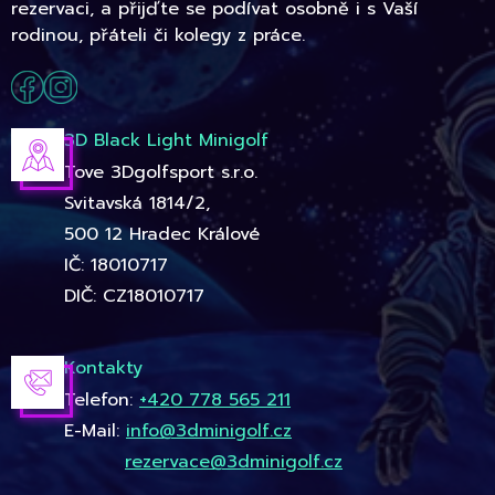
rezervaci, a přijďte se podívat osobně i s Vaší
rodinou, přáteli či kolegy z práce.
3D Black Light Minigolf
Tove 3Dgolfsport s.r.o.
Svitavská 1814/2,
500 12 Hradec Králové
IČ: 18010717
DIČ: CZ18010717
Kontakty
Telefon:
+420 778 565 211
E-Mail:
info@3dminigolf.cz
rezervace@3dminigolf.cz