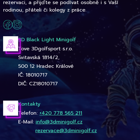
rezervaci, a přijďte se podívat osobně i s Vaší
rodinou, přáteli či kolegy z práce.
3D Black Light Minigolf
Tove 3Dgolfsport s.r.o.
Svitavská 1814/2,
500 12 Hradec Králové
IČ: 18010717
DIČ: CZ18010717
Kontakty
Telefon:
+420 778 565 211
E-Mail:
info@3dminigolf.cz
rezervace@3dminigolf.cz