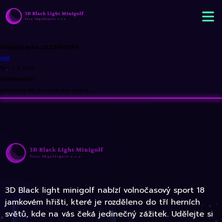
Objednávka 202500094
edit
By
•
7. 3. 2025
comments
comments for this post are closed
3D Black light minigolf nabízí volnočasový sport 18
jamkovém hřišti, které je rozděleno do tří herních
světů, kde na vás čeká jedinečný zážitek. Udělejte si