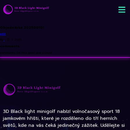
Objednávka 202500101
edit
By
•
12. 3. 2025
comments
comments for this post are closed
3D Black light minigolf nabízí volnočasový sport 18
jamkovém hřišti, které je rozděleno do tří herních
světů, kde na vás čeká jedinečný zážitek. Udělejte si