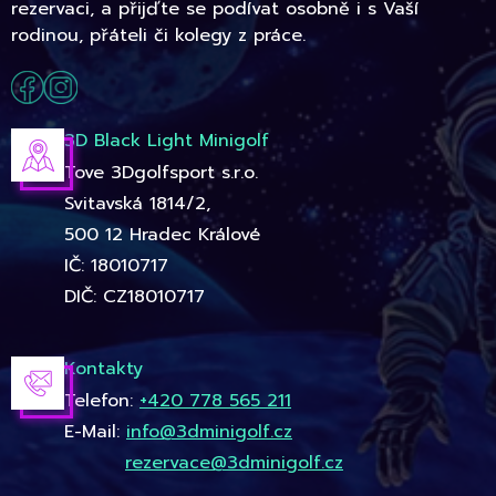
rezervaci, a přijďte se podívat osobně i s Vaší
rodinou, přáteli či kolegy z práce.
3D Black Light Minigolf
Tove 3Dgolfsport s.r.o.
Svitavská 1814/2,
500 12 Hradec Králové
IČ: 18010717
DIČ: CZ18010717
Kontakty
Telefon:
+420 778 565 211
E-Mail:
info@3dminigolf.cz
rezervace@3dminigolf.cz