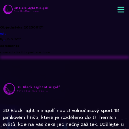
Objednávka 202500171
edit
By
•
16. 5. 2025
comments
comments for this post are closed
3D Black light minigolf nabízí volnočasový sport 18
jamkovém hřišti, které je rozděleno do tří herních
světů, kde na vás čeká jedinečný zážitek. Udělejte si