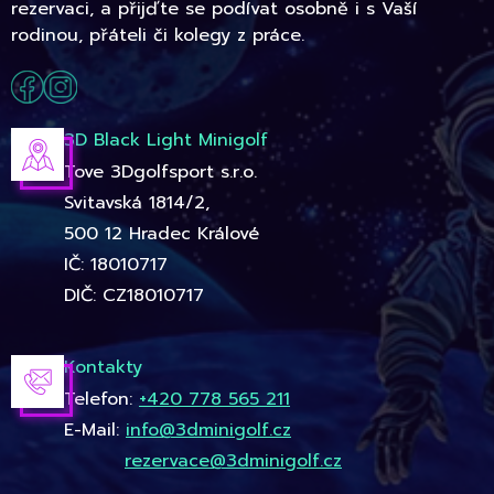
rezervaci, a přijďte se podívat osobně i s Vaší
rodinou, přáteli či kolegy z práce.
3D Black Light Minigolf
Tove 3Dgolfsport s.r.o.
Svitavská 1814/2,
500 12 Hradec Králové
IČ: 18010717
DIČ: CZ18010717
Kontakty
Telefon:
+420 778 565 211
E-Mail:
info@3dminigolf.cz
rezervace@3dminigolf.cz