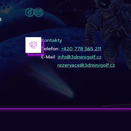
t
Kontakty
Telefon:
+420 778 565 211
E-Mail:
info@3dminigolf.cz
rezervace@3dminigolf.cz