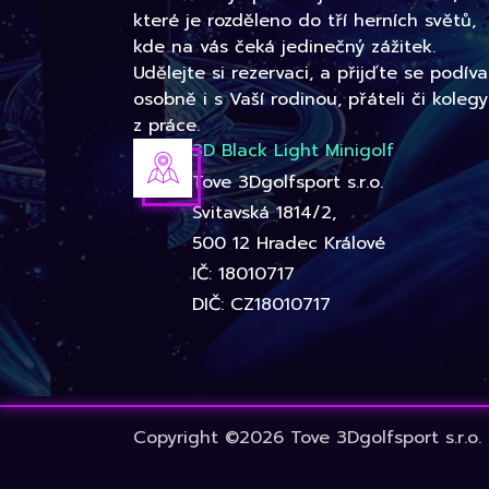
které je rozděleno do tří herních světů,
kde na vás čeká jedinečný zážitek.
Udělejte si rezervaci, a přijďte se podíva
osobně i s Vaší rodinou, přáteli či kolegy
z práce.
3D Black Light Minigolf
Tove 3Dgolfsport s.r.o.
Svitavská 1814/2,
500 12 Hradec Králové
IČ: 18010717
DIČ: CZ18010717
Copyright ©2026 Tove 3Dgolfsport s.r.o.