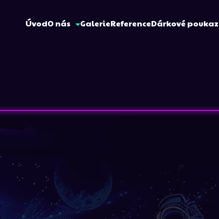
Úvod
O nás
Galerie
Reference
Dárkové pouka