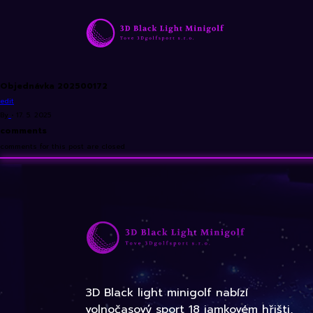
Objednávka 202500172
edit
By
•
17. 5. 2025
comments
comments for this post are closed
3D Black light minigolf nabízí
volnočasový sport 18 jamkovém hřišti,