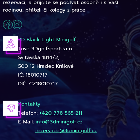
rezervaci, a přijďte se podívat osobně i s Vaší
rodinou, přáteli či kolegy z práce.
3D Black Light Minigolf
Tove 3Dgolfsport s.r.o.
Svitavská 1814/2,
500 12 Hradec Králové
IČ: 18010717
DIČ: CZ18010717
Kontakty
Telefon:
+420 778 565 211
E-Mail:
info@3dminigolf.cz
rezervace@3dminigolf.cz