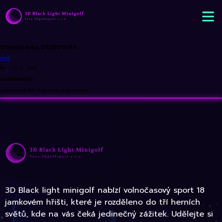
Objednávka 202500193
edit
By
•
29. 5. 2025
comments
comments for this post are closed
3D Black light minigolf nabízí volnočasový sport 18
jamkovém hřišti, které je rozděleno do tří herních
světů, kde na vás čeká jedinečný zážitek. Udělejte si