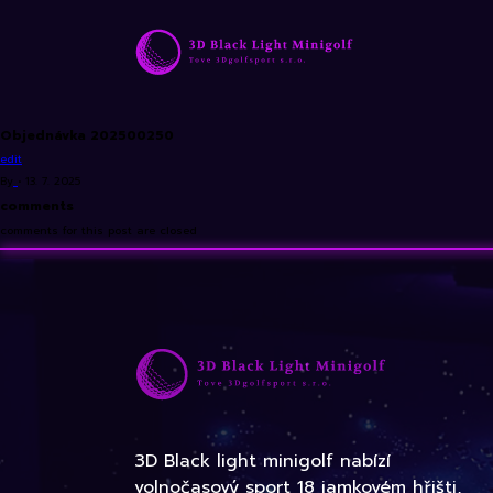
Objednávka 202500250
edit
By
•
13. 7. 2025
comments
comments for this post are closed
3D Black light minigolf nabízí
volnočasový sport 18 jamkovém hřišti,