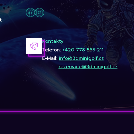
t
Kontakty
Telefon:
+420 778 565 211
E-Mail:
info@3dminigolf.cz
rezervace@3dminigolf.cz