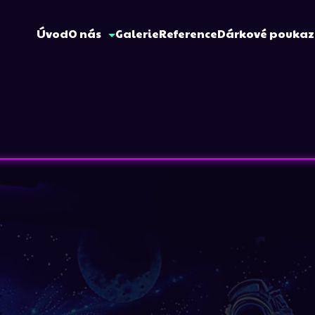
Úvod
O nás
Galerie
Reference
Dárkové pouka