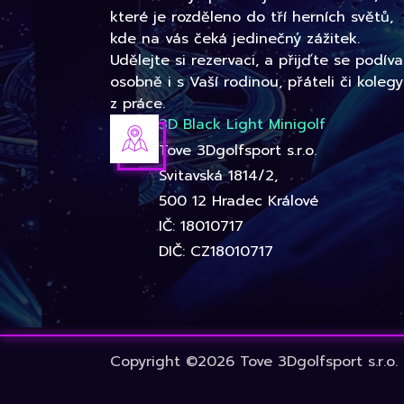
které je rozděleno do tří herních světů,
kde na vás čeká jedinečný zážitek.
Udělejte si rezervaci, a přijďte se podíva
osobně i s Vaší rodinou, přáteli či kolegy
z práce.
3D Black Light Minigolf
Tove 3Dgolfsport s.r.o.
Svitavská 1814/2,
500 12 Hradec Králové
IČ: 18010717
DIČ: CZ18010717
Copyright ©2026 Tove 3Dgolfsport s.r.o.