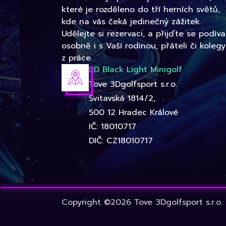
které je rozděleno do tří herních světů,
kde na vás čeká jedinečný zážitek.
Udělejte si rezervaci, a přijďte se podíva
osobně i s Vaší rodinou, přáteli či kolegy
z práce.
3D Black Light Minigolf
Tove 3Dgolfsport s.r.o.
Svitavská 1814/2,
500 12 Hradec Králové
IČ: 18010717
DIČ: CZ18010717
Copyright ©2026 Tove 3Dgolfsport s.r.o.