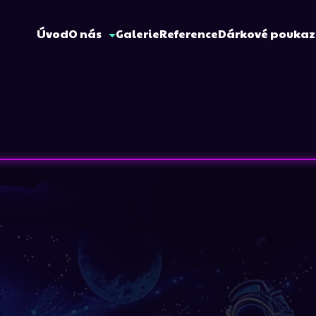
Úvod
O nás
Galerie
Reference
Dárkové pouka