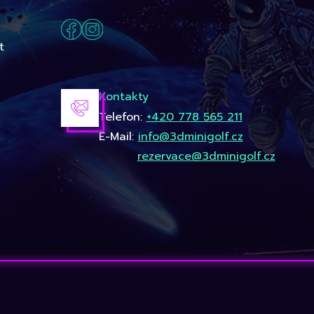
t
Kontakty
Telefon:
+420 778 565 211
E-Mail:
info@3dminigolf.cz
rezervace@3dminigolf.cz