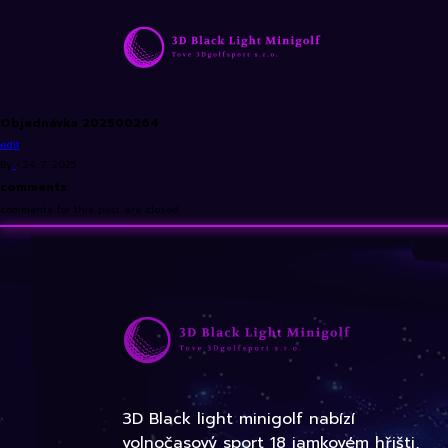
Objednávka 202500264
edit
By
•
24. 7. 2025
comments
comments for this post are closed
3D Black light minigolf nabízí
volnočasový sport 18 jamkovém hřišti,