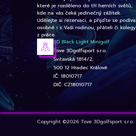
které je rozděleno do tří herních světů,
kde na vás čeká jedinečný zážitek.
Udělejte si rezervaci, a přijďte se podíva
osobně i s Vaší rodinou, přáteli či kolegy
z práce.
3D Black Light Minigolf
Tove 3Dgolfsport s.r.o.
Svitavská 1814/2,
500 12 Hradec Králové
IČ: 18010717
DIČ: CZ18010717
Copyright ©2026 Tove 3Dgolfsport s.r.o.