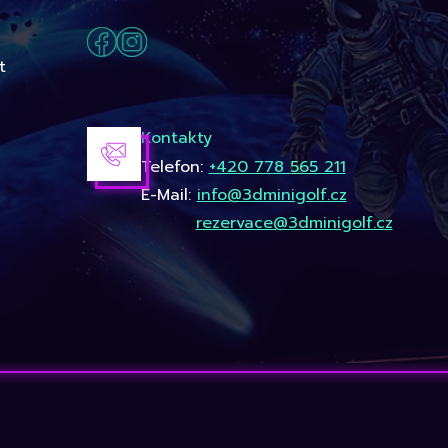
t
Kontakty
Telefon:
+420 778 565 211
E-Mail:
info@3dminigolf.cz
rezervace@3dminigolf.cz