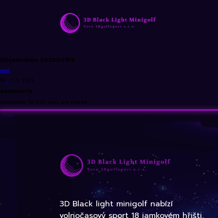
Objednávka 202500310
edit
By
•
1. 9. 2025
comments
comments for this post are closed
3D Black light minigolf nabízí
volnočasový sport 18 jamkovém hřišti,