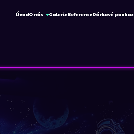
Úvod
O nás
Galerie
Reference
Dárkové pouka