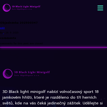
Objednávka 202500347
edit
By
•
26. 9. 2025
comments
comments for this post are closed
3D Black light minigolf nabízí volnočasový sport 18
jamkovém hřišti, které je rozděleno do tří herních
světů, kde na vás čeká jedinečný zážitek. Udělejte si