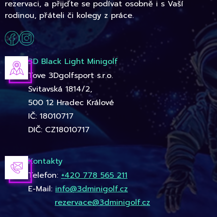
rezervaci, a přijďte se podívat osobně i s Vaší
rodinou, přáteli či kolegy z práce.
3D Black Light Minigolf
Tove 3Dgolfsport s.r.o.
Svitavská 1814/2,
500 12 Hradec Králové
IČ: 18010717
DIČ: CZ18010717
Kontakty
Telefon:
+420 778 565 211
E-Mail:
info@3dminigolf.cz
rezervace@3dminigolf.cz