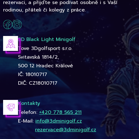
rezervaci, a přijďte se podívat osobně i s Vaší
rodinou, přáteli či kolegy z práce.
3D Black Light Minigolf
Tove 3Dgolfsport s.r.o.
Svitavská 1814/2,
500 12 Hradec Králové
IČ: 18010717
DIČ: CZ18010717
Kontakty
Telefon:
+420 778 565 211
E-Mail:
info@3dminigolf.cz
rezervace@3dminigolf.cz