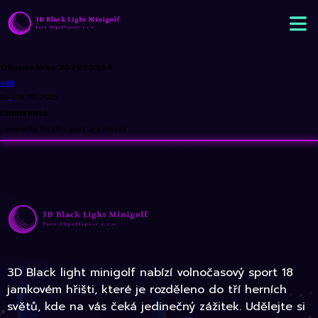
Objednávka 202500364
edit
By
•
16. 10. 2025
comments
comments for this post are closed
3D Black light minigolf nabízí volnočasový sport 18
jamkovém hřišti, které je rozděleno do tří herních
světů, kde na vás čeká jedinečný zážitek. Udělejte si