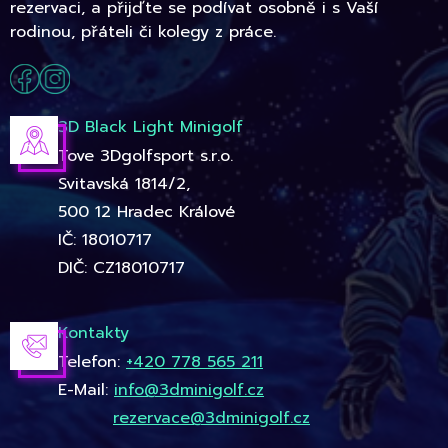
rezervaci, a přijďte se podívat osobně i s Vaší
rodinou, přáteli či kolegy z práce.
3D Black Light Minigolf
Tove 3Dgolfsport s.r.o.
Svitavská 1814/2,
500 12 Hradec Králové
IČ: 18010717
DIČ: CZ18010717
Kontakty
Telefon:
+420 778 565 211
E-Mail:
info@3dminigolf.cz
rezervace@3dminigolf.cz