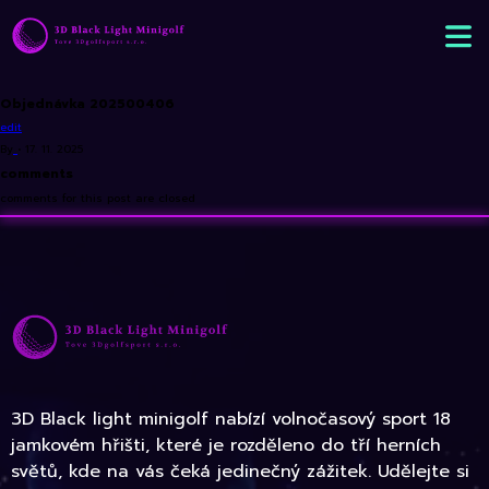
Objednávka 202500406
edit
By
•
17. 11. 2025
comments
comments for this post are closed
3D Black light minigolf nabízí volnočasový sport 18
jamkovém hřišti, které je rozděleno do tří herních
světů, kde na vás čeká jedinečný zážitek. Udělejte si