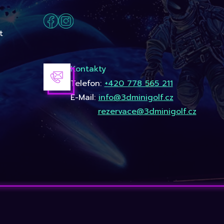
t
Kontakty
Telefon:
+420 778 565 211
E-Mail:
info@3dminigolf.cz
rezervace@3dminigolf.cz