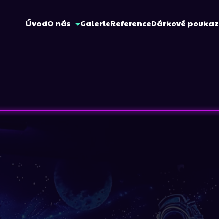
Úvod
O nás
Galerie
Reference
Dárkové pouka