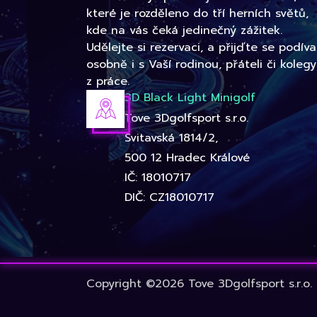
které je rozděleno do tří herních světů,
kde na vás čeká jedinečný zážitek.
Udělejte si rezervaci, a přijďte se podíva
osobně i s Vaší rodinou, přáteli či kolegy
z práce.
3D Black Light Minigolf
Tove 3Dgolfsport s.r.o.
Svitavská 1814/2,
500 12 Hradec Králové
IČ: 18010717
DIČ: CZ18010717
Copyright ©2026 Tove 3Dgolfsport s.r.o.