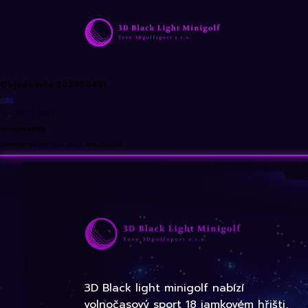
Objednávka 202500451
edit
By
•
30. 11. 2025
comments
comments for this post are closed
3D Black light minigolf nabízí
volnočasový sport 18 jamkovém hřišti,