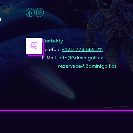
t
Kontakty
Telefon:
+420 778 565 211
E-Mail:
info@3dminigolf.cz
rezervace@3dminigolf.cz