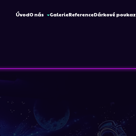
Úvod
O nás
Galerie
Reference
Dárkové pouka