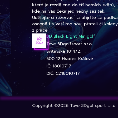
které je rozděleno do tří herních světů,
kde na vás čeká jedinečný zážitek.
Udělejte si rezervaci, a přijďte se podíva
osobně i s Vaší rodinou, přáteli či kolegy
z práce.
3D Black Light Minigolf
Tove 3Dgolfsport s.r.o.
Svitavská 1814/2,
500 12 Hradec Králové
IČ: 18010717
DIČ: CZ18010717
Copyright ©2026 Tove 3Dgolfsport s.r.o.