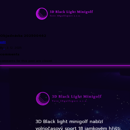
Objednávka 202500462
edit
By
•
3. 12. 2025
comments
comments for this post are closed
3D Black light minigolf nabízí
volnočasový sport 18 jamkovém hřišti,