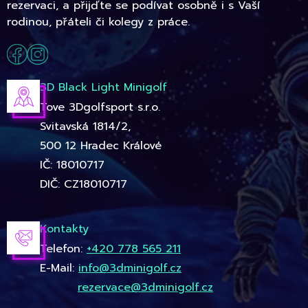
rezervaci, a přijďte se podívat osobně i s Vaší
rodinou, přáteli či kolegy z práce.
3D Black Light Minigolf
Tove 3Dgolfsport s.r.o.
Svitavská 1814/2,
500 12 Hradec Králové
IČ: 18010717
DIČ: CZ18010717
Kontakty
Telefon:
+420 778 565 211
E-Mail:
info@3dminigolf.cz
rezervace@3dminigolf.cz