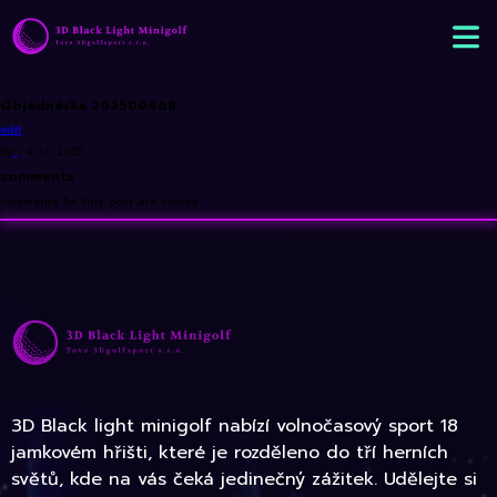
Objednávka 202500468
edit
By
•
4. 12. 2025
comments
comments for this post are closed
3D Black light minigolf nabízí volnočasový sport 18
jamkovém hřišti, které je rozděleno do tří herních
světů, kde na vás čeká jedinečný zážitek. Udělejte si