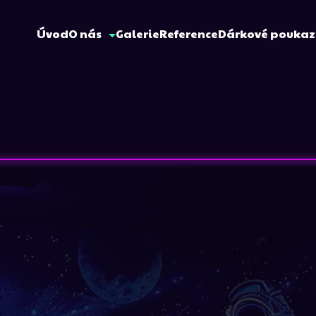
Úvod
O nás
Galerie
Reference
Dárkové pouka