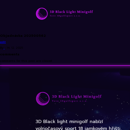
Objednávka 202500562
edit
By
•
14. 12. 2025
comments
comments for this post are closed
3D Black light minigolf nabízí
volnočasový sport 18 jamkovém hřišti,