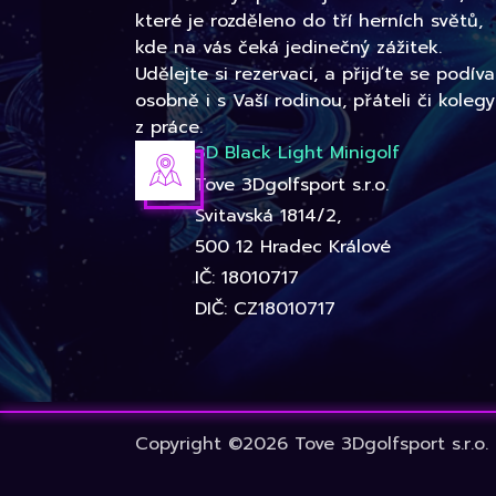
které je rozděleno do tří herních světů,
kde na vás čeká jedinečný zážitek.
Udělejte si rezervaci, a přijďte se podíva
osobně i s Vaší rodinou, přáteli či kolegy
z práce.
3D Black Light Minigolf
Tove 3Dgolfsport s.r.o.
Svitavská 1814/2,
500 12 Hradec Králové
IČ: 18010717
DIČ: CZ18010717
Copyright ©2026 Tove 3Dgolfsport s.r.o.