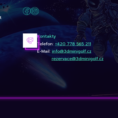
t
Kontakty
Telefon:
+420 778 565 211
E-Mail:
info@3dminigolf.cz
rezervace@3dminigolf.cz