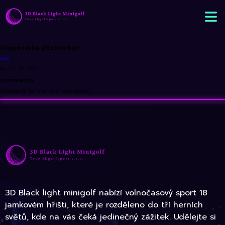
Objednávka 202500626
edit
By
•
17. 12. 2025
comments
comments for this post are closed
3D Black light minigolf nabízí volnočasový sport 18
jamkovém hřišti, které je rozděleno do tří herních
světů, kde na vás čeká jedinečný zážitek. Udělejte si