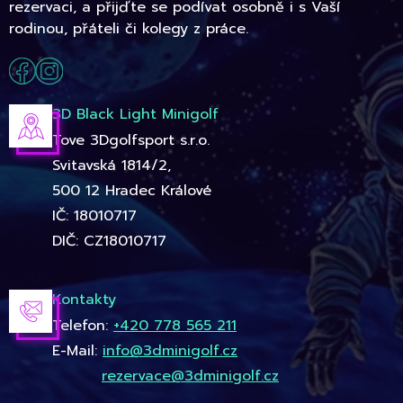
rezervaci, a přijďte se podívat osobně i s Vaší
rodinou, přáteli či kolegy z práce.
3D Black Light Minigolf
Tove 3Dgolfsport s.r.o.
Svitavská 1814/2,
500 12 Hradec Králové
IČ: 18010717
DIČ: CZ18010717
Kontakty
Telefon:
+420 778 565 211
E-Mail:
info@3dminigolf.cz
rezervace@3dminigolf.cz