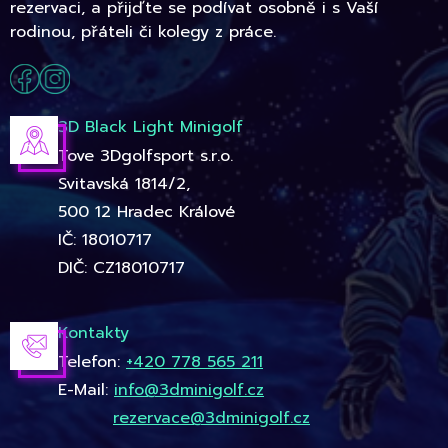
rezervaci, a přijďte se podívat osobně i s Vaší
rodinou, přáteli či kolegy z práce.
3D Black Light Minigolf
Tove 3Dgolfsport s.r.o.
Svitavská 1814/2,
500 12 Hradec Králové
IČ: 18010717
DIČ: CZ18010717
Kontakty
Telefon:
+420 778 565 211
E-Mail:
info@3dminigolf.cz
rezervace@3dminigolf.cz