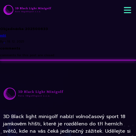
Objednávka 202500633
edit
By
•
18. 12. 2025
comments
comments for this post are closed
3D Black light minigolf nabízí volnočasový sport 18
jamkovém hřišti, které je rozděleno do tří herních
světů, kde na vás čeká jedinečný zážitek. Udělejte si