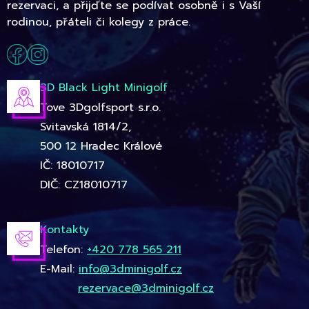
rezervaci, a přijďte se podívat osobně i s Vaší
rodinou, přáteli či kolegy z práce.
3D Black Light Minigolf
Tove 3Dgolfsport s.r.o.
Svitavská 1814/2,
500 12 Hradec Králové
IČ: 18010717
DIČ: CZ18010717
Kontakty
Telefon:
+420 778 565 211
E-Mail:
info@3dminigolf.cz
rezervace@3dminigolf.cz