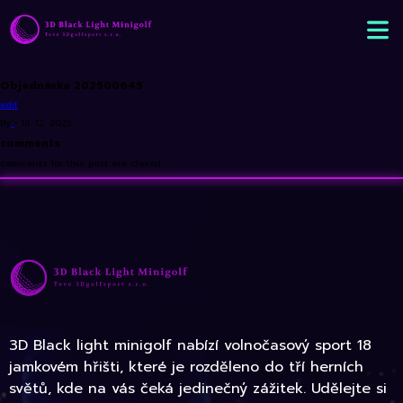
Objednávka 202500645
edit
By
•
18. 12. 2025
comments
comments for this post are closed
3D Black light minigolf nabízí volnočasový sport 18
jamkovém hřišti, které je rozděleno do tří herních
světů, kde na vás čeká jedinečný zážitek. Udělejte si