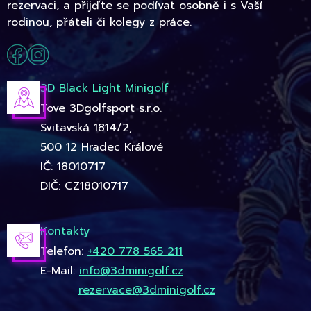
rezervaci, a přijďte se podívat osobně i s Vaší
rodinou, přáteli či kolegy z práce.
3D Black Light Minigolf
Tove 3Dgolfsport s.r.o.
Svitavská 1814/2,
500 12 Hradec Králové
IČ: 18010717
DIČ: CZ18010717
Kontakty
Telefon:
+420 778 565 211
E-Mail:
info@3dminigolf.cz
rezervace@3dminigolf.cz