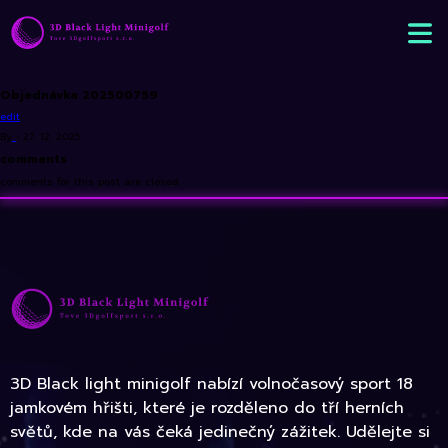
Objednávka 202500759
edit
By
•
27. 12. 2025
comments
comments for this post are closed
3D Black light minigolf nabízí volnočasový sport 18
jamkovém hřišti, které je rozděleno do tří herních
světů, kde na vás čeká jedinečný zážitek. Udělejte si