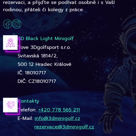
rezervaci, a přijďte se podívat osobně i s Vaší
rodinou, přáteli či kolegy z práce.
3D Black Light Minigolf
Tove 3Dgolfsport s.r.o.
Svitavská 1814/2,
500 12 Hradec Králové
IČ: 18010717
DIČ: CZ18010717
Kontakty
Telefon:
+420 778 565 211
E-Mail:
info@3dminigolf.cz
rezervace@3dminigolf.cz