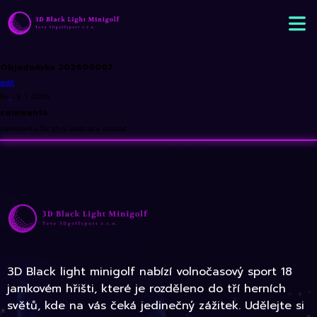
Objednávka 202600007
edit
By
•
8. 1. 2026
comments
comments for this post are closed
3D Black light minigolf nabízí volnočasový sport 18
jamkovém hřišti, které je rozděleno do tří herních
světů, kde na vás čeká jedinečný zážitek. Udělejte si