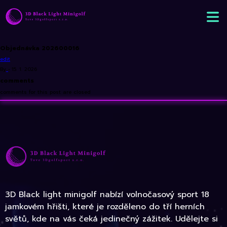
Objednávka 202600016
edit
By
•
15. 1. 2026
comments
comments for this post are closed
3D Black light minigolf nabízí volnočasový sport 18
jamkovém hřišti, které je rozděleno do tří herních
světů, kde na vás čeká jedinečný zážitek. Udělejte si