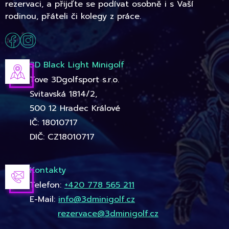
rezervaci, a přijďte se podívat osobně i s Vaší
rodinou, přáteli či kolegy z práce.
3D Black Light Minigolf
Tove 3Dgolfsport s.r.o.
Svitavská 1814/2,
500 12 Hradec Králové
IČ: 18010717
DIČ: CZ18010717
Kontakty
Telefon:
+420 778 565 211
E-Mail:
info@3dminigolf.cz
rezervace@3dminigolf.cz