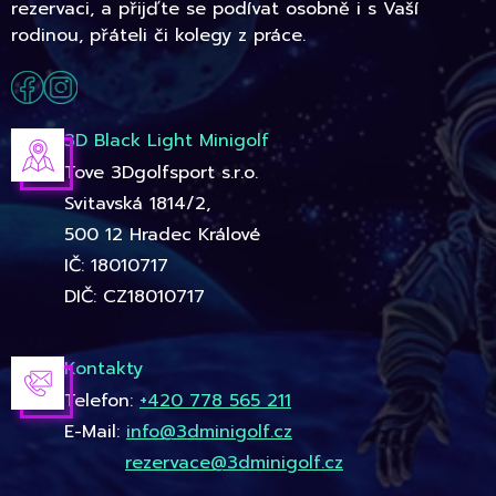
rezervaci, a přijďte se podívat osobně i s Vaší
rodinou, přáteli či kolegy z práce.
3D Black Light Minigolf
Tove 3Dgolfsport s.r.o.
Svitavská 1814/2,
500 12 Hradec Králové
IČ: 18010717
DIČ: CZ18010717
Kontakty
Telefon:
+420 778 565 211
E-Mail:
info@3dminigolf.cz
rezervace@3dminigolf.cz