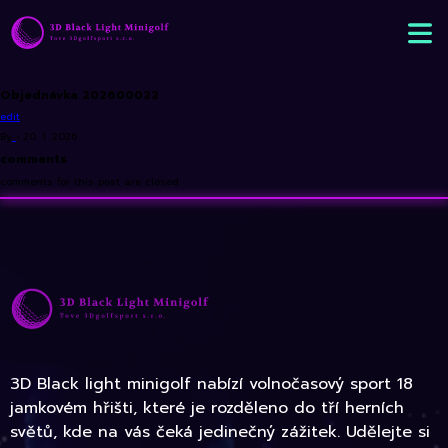
Objednávka 202600022
edit
By
•
20. 1. 2026
comments
comments for this post are closed
3D Black light minigolf nabízí volnočasový sport 18
jamkovém hřišti, které je rozděleno do tří herních
světů, kde na vás čeká jedinečný zážitek. Udělejte si