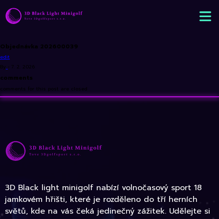
Objednávka 202600039
edit
By
•
7. 2. 2026
comments
comments for this post are closed
3D Black light minigolf nabízí volnočasový sport 18
jamkovém hřišti, které je rozděleno do tří herních
světů, kde na vás čeká jedinečný zážitek. Udělejte si