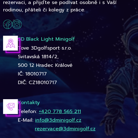
rezervaci, a přijďte se podívat osobně i s Vaší
rodinou, přáteli či kolegy z práce.
3D Black Light Minigolf
Tove 3Dgolfsport s.r.o.
Svitavská 1814/2,
500 12 Hradec Králové
IČ: 18010717
DIČ: CZ18010717
Kontakty
Telefon:
+420 778 565 211
E-Mail:
info@3dminigolf.cz
rezervace@3dminigolf.cz