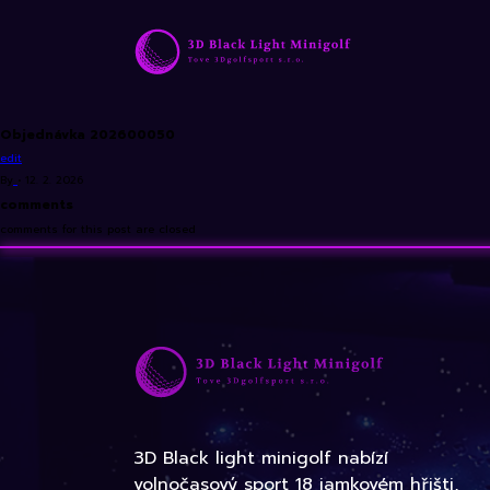
Objednávka 202600050
edit
By
•
12. 2. 2026
comments
comments for this post are closed
3D Black light minigolf nabízí
volnočasový sport 18 jamkovém hřišti,