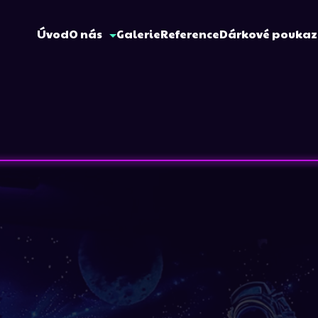
Úvod
O nás
Galerie
Reference
Dárkové pouka