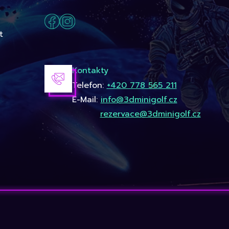
t
Kontakty
Telefon:
+420 778 565 211
E-Mail:
info@3dminigolf.cz
rezervace@3dminigolf.cz