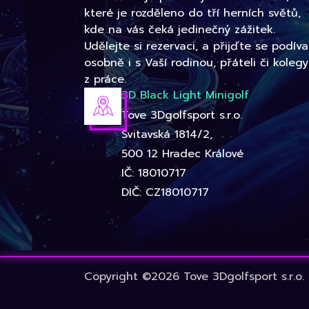
které je rozděleno do tří herních světů,
kde na vás čeká jedinečný zážitek.
Udělejte si rezervaci, a přijďte se podíva
osobně i s Vaší rodinou, přáteli či kolegy
z práce.
3D Black Light Minigolf
Tove 3Dgolfsport s.r.o.
Svitavská 1814/2,
500 12 Hradec Králové
IČ: 18010717
DIČ: CZ18010717
Copyright ©2026 Tove 3Dgolfsport s.r.o.