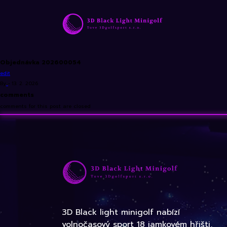
Objednávka 202600054
edit
By
•
13. 2. 2026
comments
comments for this post are closed
3D Black light minigolf nabízí
volnočasový sport 18 jamkovém hřišti,