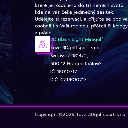
které je rozděleno do tří herních světů,
kde na vás čeká jedinečný zážitek.
Udělejte si rezervaci, a přijďte se podíva
osobně i s Vaší rodinou, přáteli či kolegy
z práce.
3D Black Light Minigolf
Tove 3Dgolfsport s.r.o.
Svitavská 1814/2,
500 12 Hradec Králové
IČ: 18010717
DIČ: CZ18010717
Copyright ©2026 Tove 3Dgolfsport s.r.o.