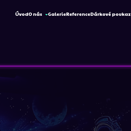
Úvod
O nás
Galerie
Reference
Dárkové pouka